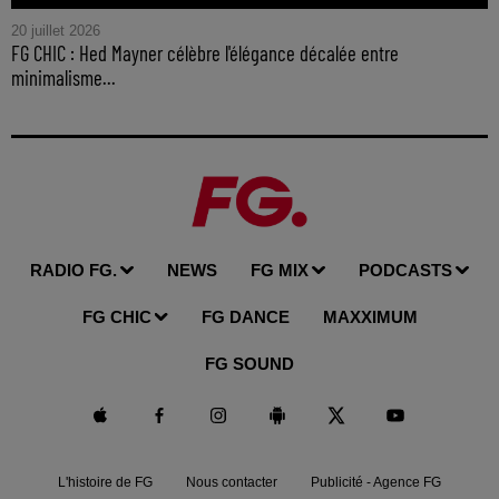
20 juillet 2026
FG CHIC : Hed Mayner célèbre l'élégance décalée entre
minimalisme...
RADIO FG.
NEWS
FG MIX
PODCASTS
FG CHIC
FG DANCE
MAXXIMUM
FG SOUND
L'histoire de FG
Nous contacter
Publicité - Agence FG