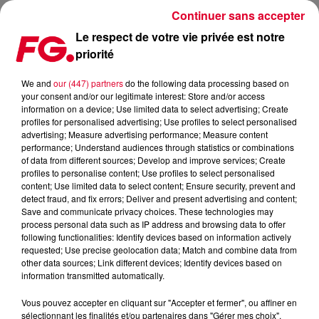
Continuer sans accepter
Le respect de votre vie privée est notre
priorité
L’ÉLECTRO, GRANDE ABSENTE DES VICTOIRES DE LA
MUSIQUE 2021
We and
our (447) partners
do the following data processing based on
your consent and/or our legitimate interest: Store and/or access
information on a device; Use limited data to select advertising; Create
Publié : 12 janvier 2021 à 10h27 par Christophe HUBERT
profiles for personalised advertising; Use profiles to select personalised
advertising; Measure advertising performance; Measure content
performance; Understand audiences through statistics or combinations
of data from different sources; Develop and improve services; Create
profiles to personalise content; Use profiles to select personalised
content; Use limited data to select content; Ensure security, prevent and
detect fraud, and fix errors; Deliver and present advertising and content;
Save and communicate privacy choices. These technologies may
process personal data such as IP address and browsing data to offer
following functionalities: Identify devices based on information actively
requested; Use precise geolocation data; Match and combine data from
other data sources; Link different devices; Identify devices based on
information transmitted automatically.
Vous pouvez accepter en cliquant sur "Accepter et fermer", ou affiner en
sélectionnant les finalités et/ou partenaires dans "Gérer mes choix".