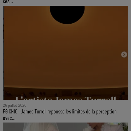
ses...
26 juillet 2026
FG CHIC : James Turrell repousse les limites de la perception
avec...