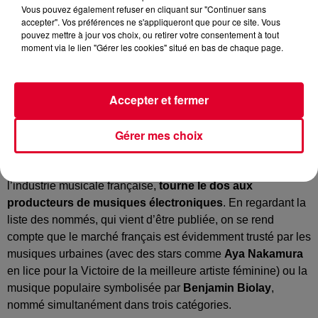
Vous pouvez également refuser en cliquant sur "Continuer sans
accepter". Vos préférences ne s'appliqueront que pour ce site. Vous
pouvez mettre à jour vos choix, ou retirer votre consentement à tout
moment via le lien "Gérer les cookies" situé en bas de chaque page.
Certes, les
Victoires de la Musique 2021
auront cette
année une saveur particulière, après une année musicale
Accepter et fermer
impactée par le Covid.
Bien sûr, la cérémonie a subi l’an dernier, de profonds
Gérer mes choix
changements notamment dans les catégories.
Reste que désormais, ce rendez-vous marquant de
l’industrie musicale française,
tourne le dos aux
producteurs de musiques électroniques
. En regardant la
liste des nommés, qui vient d’être publiée, on se rend
compte que le marché français est évidemment trusté par les
musiques urbaines (avec des stars comme
Aya Nakamura
en lice pour la Victoire de la meilleure artiste féminine) ou la
musique populaire symbolisée par
Benjamin Biolay
,
nommé simultanément dans trois catégories.