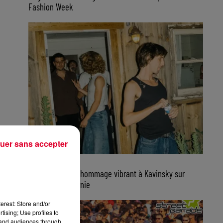
Fashion Week
uer sans accepter
7 août 2026
Parcels rend un hommage vibrant à Kavinsky sur
scène en Californie
erest: Store and/or
tising; Use profiles to
tand audiences through