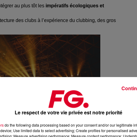
tégrer au plus tôt les
impératifs écologiques et
hitecture des clubs à l’expérience du clubbing, des gros
Contin
Le respect de votre vie privée est notre priorité
ers
do the following data processing based on your consent and/or our legitimate int
device; Use limited data to select advertising; Create profiles for personalised adver
vertising; Measure advertising performance; Measure content performance; Unders