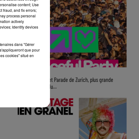
personalise content; Use
 fraud, and fix errors;
 may process personal
mation actively
vices; Identify devices
une
rtenaires dans "Gérer
s'appliqueront que pour
les cookies" situé en
a
7 août 2026
Ce samedi, Street Parade de Zurich, plus grande
parade électro du...