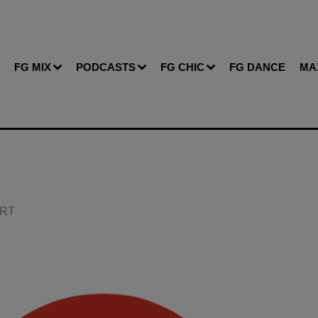
FG MIX
PODCASTS
FG CHIC
FG DANCE
MA
ERT