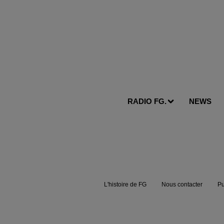
RADIO FG.
NEWS
L'histoire de FG
Nous contacter
Pu