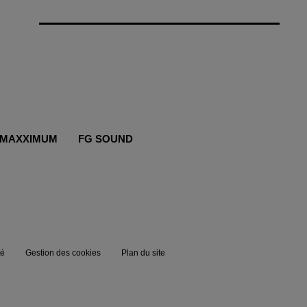
MAXXIMUM
FG SOUND
té
Gestion des cookies
Plan du site