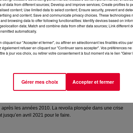
ns of data from different sources; Develop and improve services; Create profiles to 
alised content; Use limited data to select content; Ensure security, prevent and detect
ddy - Pexels)
ertising and content; Save and communicate privacy choices. These technologies
and browsing data to offer following functionalities: Identify devices based on infor
c, sans cette jeunesse parfois, souvent, dans une sortie de déni
eolocation data; Match and combine data from other data sources; Link different de
nsent, qu’après le Covid, ce sera un retour à la normale or, rien
nsmitted automatically.
er, les marges de manœuvre financières manqueront pour offrir 
cliquant sur "Accepter et fermer", ou affiner en sélectionnant les finalités et/ou pa
 également refuser en cliquant sur "Continuer sans accepter". Vos préférences ne 
tre à jour vos choix, ou retirer votre consentement à tout moment via le lien "Gérer 
s souligné que les scènes électroniques, ses acteurs, étaient
blics. A nouveau donc se pose la question de
l’organisation de l
J
, artiste souvent méprisé.
Gérer mes choix
Accepter et fermer
Dijon à Paris, de Marseille à Lyon
. Lyon où est né
l'appel des
 culturels et qui désormais grandit au niveau européen, afin
a filière.
Vous trouverez l'appel ici
e, après les années 2010. La revoila plongée dans une crise
 jusqu’en avril 2021 pour le faire.