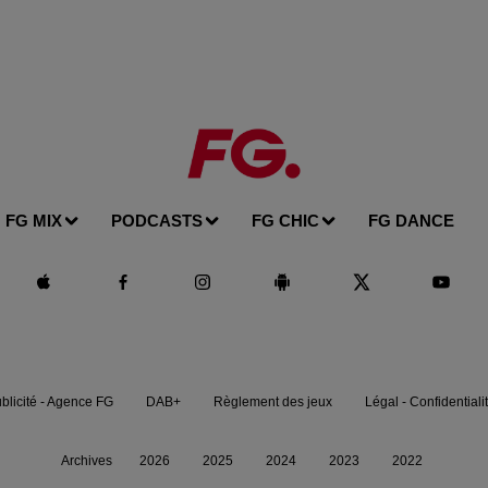
FG MIX
PODCASTS
FG CHIC
FG DANCE
blicité - Agence FG
DAB+
Règlement des jeux
Légal - Confidentiali
Archives
2026
2025
2024
2023
2022