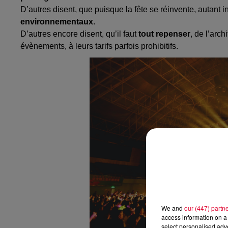
D’autres disent, que puisque la fête se réinvente, autant in
environnementaux
.
D’autres encore disent, qu’il faut
tout repenser
, de l’arc
évènements, à leurs tarifs parfois prohibitifs.
We and
our (447) partn
access information on a 
select personalised ad