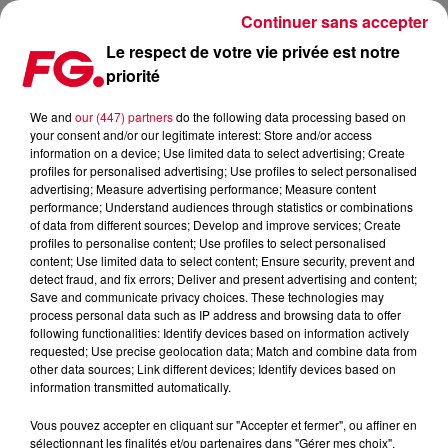
Continuer sans accepter
Le respect de votre vie privée est notre
priorité
70% DES DJS SE SONT RECONVERTIS
We and
our (447) partners
do the following data processing based on
your consent and/or our legitimate interest: Store and/or access
Publié : 11 mars 2021 à 13h56 par Christophe HUBERT
information on a device; Use limited data to select advertising; Create
profiles for personalised advertising; Use profiles to select personalised
advertising; Measure advertising performance; Measure content
performance; Understand audiences through statistics or combinations
of data from different sources; Develop and improve services; Create
profiles to personalise content; Use profiles to select personalised
content; Use limited data to select content; Ensure security, prevent and
detect fraud, and fix errors; Deliver and present advertising and content;
Save and communicate privacy choices. These technologies may
process personal data such as IP address and browsing data to offer
following functionalities: Identify devices based on information actively
requested; Use precise geolocation data; Match and combine data from
other data sources; Link different devices; Identify devices based on
information transmitted automatically.
Vous pouvez accepter en cliquant sur "Accepter et fermer", ou affiner en
sélectionnant les finalités et/ou partenaires dans "Gérer mes choix".