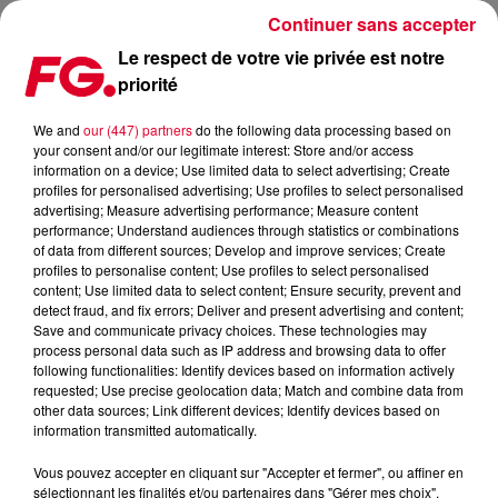
Continuer sans accepter
Le respect de votre vie privée est notre
priorité
DÉTROIT, QUAND L’ART DÉCO DIALOGUE AVEC LE STREET ART
We and
our (447) partners
do the following data processing based on
your consent and/or our legitimate interest: Store and/or access
Publié : 6 novembre 2025 à 17h46 par Lilas Macé
information on a device; Use limited data to select advertising; Create
profiles for personalised advertising; Use profiles to select personalised
advertising; Measure advertising performance; Measure content
performance; Understand audiences through statistics or combinations
of data from different sources; Develop and improve services; Create
profiles to personalise content; Use profiles to select personalised
content; Use limited data to select content; Ensure security, prevent and
detect fraud, and fix errors; Deliver and present advertising and content;
Save and communicate privacy choices. These technologies may
process personal data such as IP address and browsing data to offer
following functionalities: Identify devices based on information actively
requested; Use precise geolocation data; Match and combine data from
other data sources; Link different devices; Identify devices based on
information transmitted automatically.
Vous pouvez accepter en cliquant sur "Accepter et fermer", ou affiner en
sélectionnant les finalités et/ou partenaires dans "Gérer mes choix".