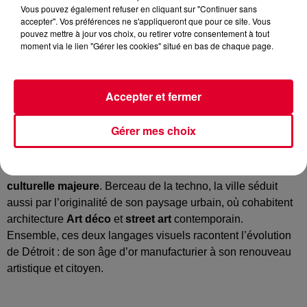
Vous pouvez également refuser en cliquant sur "Continuer sans
accepter". Vos préférences ne s'appliqueront que pour ce site. Vous
pouvez mettre à jour vos choix, ou retirer votre consentement à tout
moment via le lien "Gérer les cookies" situé en bas de chaque page.
Un voyage au cœur de l'expression urbaine : de
Accepter et fermer
l’architecture art déco, qui fête son centenaire, au street art
contemporain qui habille les rues de la Motor City.
Gérer mes choix
Ville emblématique de l’histoire industrielle américaine,
Détroit
s’impose aujourd’hui comme une
destination
culturelle majeure
. Berceau de la techno, la ville séduit
aussi par l’originalité de son paysage urbain, où cohabitent
architecture
Art déco
et
street art
contemporain.
Ensemble, ces deux langages visuels racontent l’évolution
de Détroit : de son âge d’or manufacturier à son renouveau
artistique et citoyen.