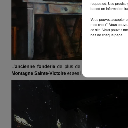
requested; Use precise g
based on information tra
Vous pouvez accepter en 
mes choix". Vous pouvez
ce site. Vous pouvez met
bas de chaque page.
L’
ancienne fonderie
de plus de 3300 mètres carrés p
Montagne Sainte-Victoire
et ses innombrables
œuvres