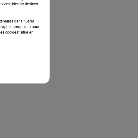
vices; Identify devices
rtenaires dans "Gérer
s'appliqueront que pour
les cookies" situé en
 la
ur.