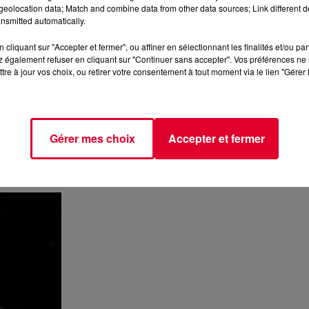
eolocation data; Match and combine data from other data sources; Link different de
nsmitted automatically.
cliquant sur "Accepter et fermer", ou affiner en sélectionnant les finalités et/ou pa
 également refuser en cliquant sur "Continuer sans accepter". Vos préférences ne 
tre à jour vos choix, ou retirer votre consentement à tout moment via le lien "Gérer 
Gérer mes choix
Accepter et fermer
longe le spectateur dans ses
natures mortes
, au cœur de
qui prennent vie sur des façades de plus de dix mètres de haute