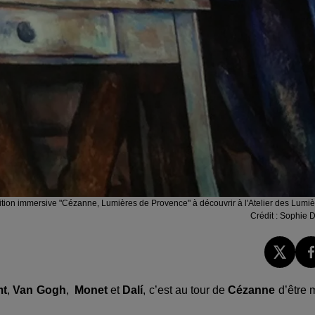
ition immersive "Cézanne, Lumières de Provence" à découvrir à l'Atelier des Lumi
Crédit :
Sophie D
mt
,
Van Gogh
,
Monet
et
Dalí
, c’est au tour de
Cézanne
d’être 