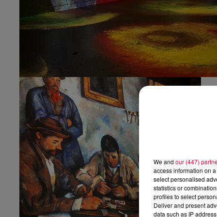
We and
our (447) partn
access information on a 
select personalised ad
statistics or combinatio
profiles to select person
Deliver and present adv
data such as IP address 