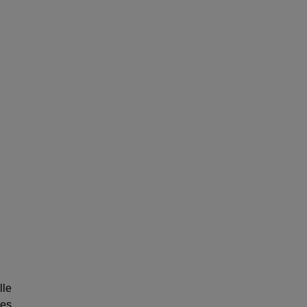
lle
les