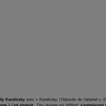
ily Kandinsky
avec «
Kandinsky, l’Odyssée de l’abstrait
». E
nisme
à l’
art abstrait
. Des œuvres qui défilent,
s’entrelacent