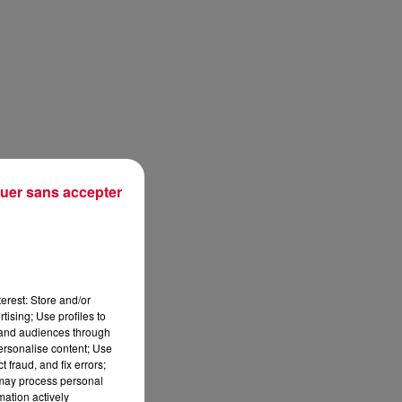
uer sans accepter
erest: Store and/or
tising; Use profiles to
tand audiences through
personalise content; Use
 fraud, and fix errors;
 may process personal
mation actively