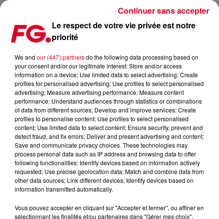
Continuer sans accepter
Le respect de votre vie privée est notre
priorité
We and
our (447) partners
do the following data processing based on
your consent and/or our legitimate interest: Store and/or access
information on a device; Use limited data to select advertising; Create
profiles for personalised advertising; Use profiles to select personalised
advertising; Measure advertising performance; Measure content
performance; Understand audiences through statistics or combinations
of data from different sources; Develop and improve services; Create
profiles to personalise content; Use profiles to select personalised
content; Use limited data to select content; Ensure security, prevent and
detect fraud, and fix errors; Deliver and present advertising and content;
Save and communicate privacy choices. These technologies may
process personal data such as IP address and browsing data to offer
LA FÊTE DU COURT MÉTRAGE REVIENT DU 25 AU 31 MARS !
following functionalities: Identify devices based on information actively
requested; Use precise geolocation data; Match and combine data from
À l'occasion de La Fête du court métrage, découvrez
other data sources; Link different devices; Identify devices based on
gratuitement le court métrage : Pourquoi parlez-vous si bas
information transmitted automatically.
?
Vous pouvez accepter en cliquant sur "Accepter et fermer", ou affiner en
sélectionnant les finalités et/ou partenaires dans "Gérer mes choix".