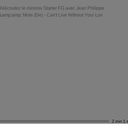
Réécoutez le minimix Starter FG avec Jean Philippe
&amp;amp; Mole (De) - Can't Live Without Your Lov
2 min 1 