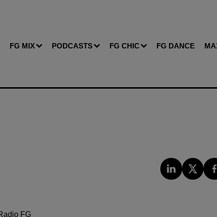
FG MIX
PODCASTS
FG CHIC
FG DANCE
MA
Radio FG