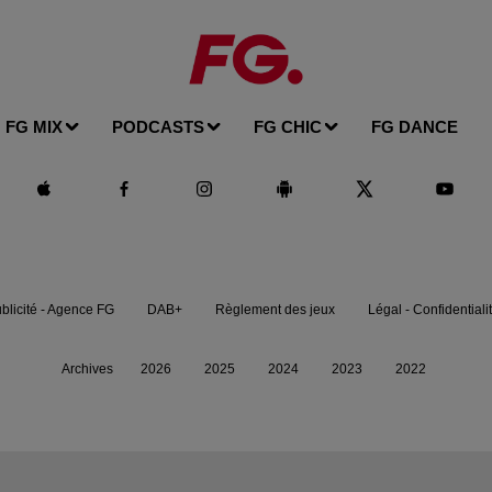
FG MIX
PODCASTS
FG CHIC
FG DANCE
blicité - Agence FG
DAB+
Règlement des jeux
Légal - Confidentiali
Archives
2026
2025
2024
2023
2022