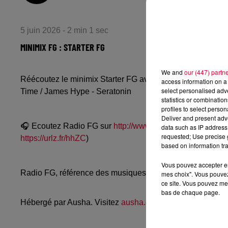
5 juin 2026 - 2 min 1 sec
MINIMIX FG : STARTER FG
We and
our (447) partn
Réécoutez le minimix Starter FG avec Jean Philippe & Mo
access information on a 
select personalised ad
Time / James Hype - Seratonin
statistics or combinatio
profiles to select person
Deliver and present adv
🎧 Ecoutez Radio FG sur
http://www.radiofg.com
📱 et sur
data such as IP address 
requested; Use precise g
https://urlz.fr/hhZC
)
based on information tra
Vous pouvez accepter en 
Radio FG, référence des musiques électroniques, propos
mes choix". Vous pouvez
ce site. Vous pouvez met
bas de chaque page.
Hébergé par Ausha. Visitez
ausha.co/politique-de-confiden