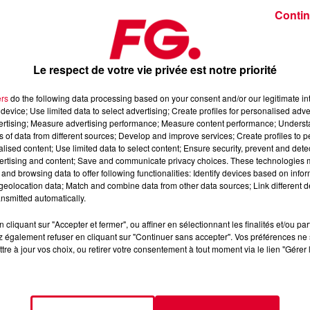
Contin
Le respect de votre vie privée est notre priorité
ers
do the following data processing based on your consent and/or our legitimate int
le (De) - Can't Live Without Your Love / Tony Romera - Waste 
device; Use limited data to select advertising; Create profiles for personalised adver
vertising; Measure advertising performance; Measure content performance; Unders
ns of data from different sources; Develop and improve services; Create profiles to 
alised content; Use limited data to select content; Ensure security, prevent and detect
ertising and content; Save and communicate privacy choices. These technologies
 l’Application FG (IOS
https://urlz.fr/hhZx
- Google Play
and browsing data to offer following functionalities: Identify devices based on infor
eolocation data; Match and combine data from other data sources; Link different de
nsmitted automatically.
cliquant sur "Accepter et fermer", ou affiner en sélectionnant les finalités et/ou pa
e une programmation house, deep, et électro
 également refuser en cliquant sur "Continuer sans accepter". Vos préférences ne 
tre à jour vos choix, ou retirer votre consentement à tout moment via le lien "Gérer 
tialite
pour plus d'informations.