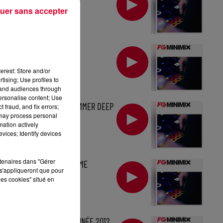
uer sans accepter
KAVINSKY
erest: Store and/or
My
tising; Use profiles to
tand audiences through
personalise content; Use
MINIMIX FG : SUMMER DEEP
 fraud, and fix errors;
 may process personal
HOUSE
mation actively
vices; Identify devices
rtenaires dans "Gérer
MINIMIX FG : MØME
s'appliqueront que pour
les cookies" situé en
MINIMIX FG : L'ANNÉE 2012