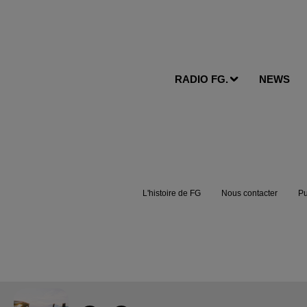
RADIO FG.
NEWS
L'histoire de FG
Nous contacter
Pu